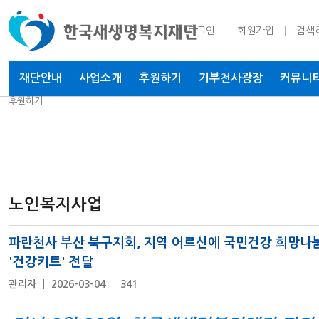
로그인
회원가입
검색
재단안내
사업소개
후원하기
기부천사
광장
커뮤니
후원하기
노인복지사업
파란천사 부산 북구지회, 지역 어르신에 국민건강 희망나
'건강키트' 전달
관리자
2026-03-04
341