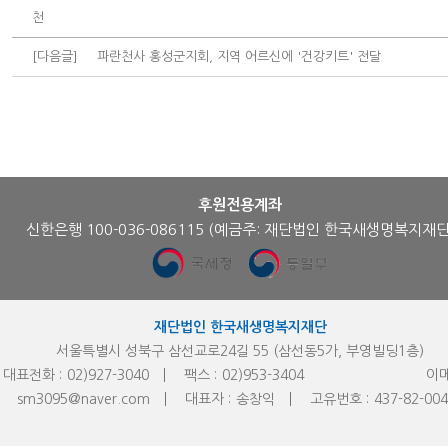
천
[다음글]
파란천사 홍성군지회, 지역 어르신에 '건강키트' 전달
후원전용계좌
신한은행 100-036-086115
(예금주: 재단법인 한국새생명복지재단
재단법인 한국새생명복지재단
서울특별시 성북구 삼선교로24길 55 (삼선동5가, 부영빌딩1층)
대표전화 :
02)927-3040
팩스 :
02)953-
3404
이메
sm3095@naver.com
대표자 :
송창익
고유번호 :
437-82-00