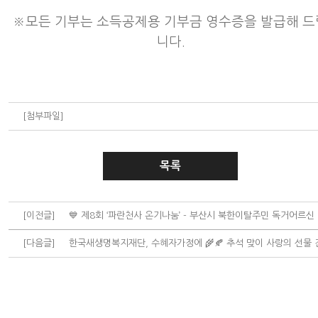
※모든 기부는 소득공제용 기부금 영수증을 발급해 드
니다.
[첨부파일]
목록
[이전글]
💙 제8회 ‘파란천사 온기나눔’ - 부산시 북한이탈주민 독거어르신
[다음글]
한국새생명복지재단, 수혜자가정에 🌾🍂 추석 맞이 사랑의 선물 