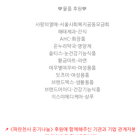
💙물품 후원💙
사랑의열매-서울사회복지공동모금회
해태제과-간식
AHC-화장품
온누리약국-영양제
솔티스-눈건강기능식품
황금마트-라면
여우별여우비-여성용품
잇츠미-여성용품
브랜드엑스-생활용품
브랜드아이디-건강기능식품
지스미메디케어-샴푸
📌 <파란천사 온기나눔> 후원에 함께해주신 기관과 기업 관계자