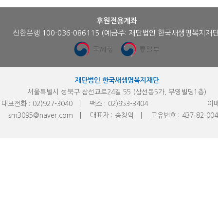
후원전용계좌
신한은행 100-036-086115
(예금주: 재단법인 한국새생명복지재단
재단법인 한국새생명복지재단
서울특별시 성북구 삼선교로24길 55 (삼선동5가, 부영빌딩1층)
대표전화 :
02)927-3040
팩스 :
02)953-
3404
이메
sm3095@naver.com
대표자 :
송창익
고유번호 :
437-82-00