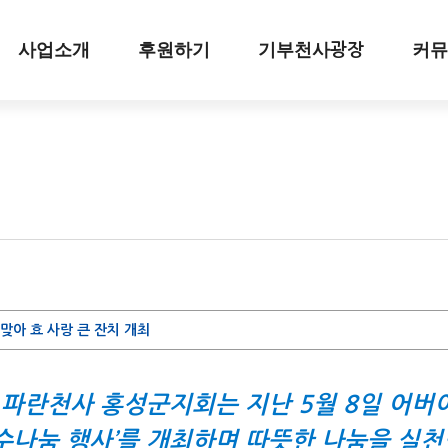
사업소개
후원하기
기부천사
커뮤
광장
맞아 효 사랑 큰 잔치 개최
란천사 홍성군지회는 지난 5월 8일 어버이날
수나눔 행사’를 개최하며 따뜻한 나눔을 실