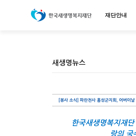
재단안내
새생명뉴스
[봉사 소식] 파란천사 홍성군지회, 어버이날 
한국새생명복지재단 파
랑의 국