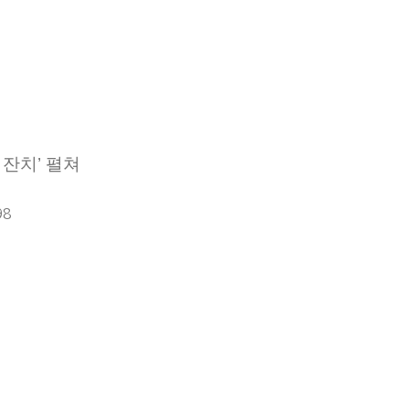
 잔치’ 펼쳐
98