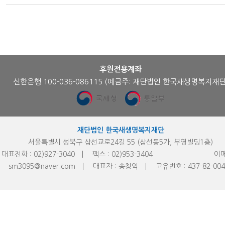
후원전용계좌
신한은행 100-036-086115
(예금주: 재단법인 한국새생명복지재단
재단법인 한국새생명복지재단
서울특별시 성북구 삼선교로24길 55 (삼선동5가, 부영빌딩1층)
대표전화 :
02)927-3040
팩스 :
02)953-
3404
이메
sm3095@naver.com
대표자 :
송창익
고유번호 :
437-82-00