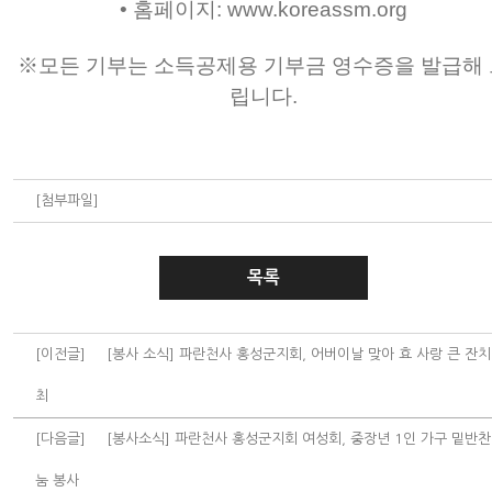
• 홈페이지: www.koreassm.org
※모든 기부는 소득공제용 기부금 영수증을 발급해 
립니다.
[첨부파일]
목록
[이전글]
[봉사 소식] 파란천사 홍성군지회, 어버이날 맞아 효 사랑 큰 잔치
최
[다음글]
[봉사소식] 파란천사 홍성군지회 여성회, 중장년 1인 가구 밑반찬
눔 봉사