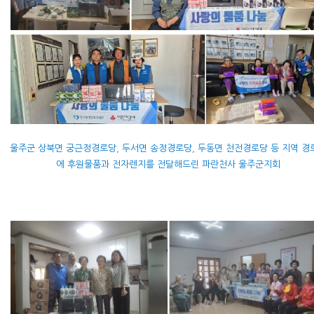
울주군 상북면 궁근정경로당, 두서면 송정경로당, 두동면 천전경로당 등 지역 경
에 후원물품과 전자렌지를 전달해드린 파란천사 울주군지회