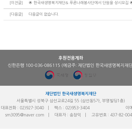
[이전글]
🌟 한국새생명복지재단& 푸른나래봉사단에서 단원을 상시모집 
[다음글]
다음글이 없습니다.
후원전용계좌
신한은행 100-036-086115
(예금주: 재단법인 한국새생명복지재단
재단법인 한국새생명복지재단
서울특별시 성북구 삼선교로24길 55 (삼선동5가, 부영빌딩1층)
대표전화 :
02)927-3040
팩스 :
02)953-
3404
이메
sm3095@naver.com
대표자 :
송창익
고유번호 :
437-82-00