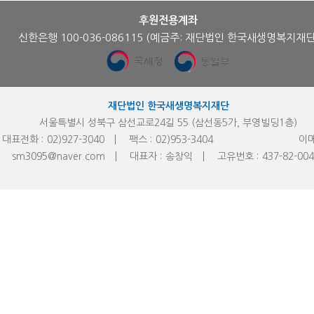
후원전용계좌
신한은행 100-036-086115
(예금주: 재단법인 한국새생명복지재단
재단법인 한국새생명복지재단
서울특별시 성북구 삼선교로24길 55 (삼선동5가, 부영빌딩1층)
대표전화 :
02)927-3040
팩스 :
02)953-
3404
이메
sm3095@naver.com
대표자 :
송창익
고유번호 :
437-82-00