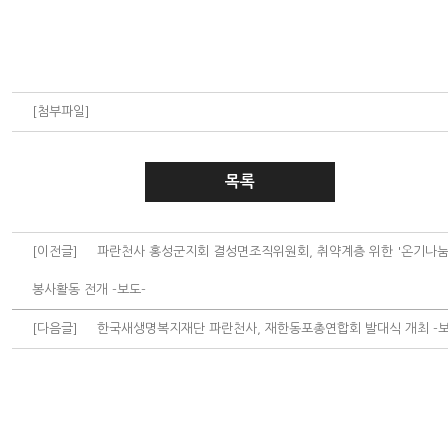
[첨부파일]
목록
[이전글]
파란천사 홍성군지회 결성면조직위원회, 취약계층 위한 '온기나눔
봉사활동 전개 -보도-
[다음글]
한국새생명복지재단 파란천사, 재한동포총연합회 발대식 개최 -보