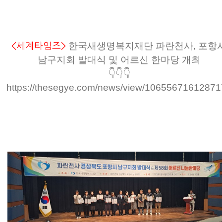
한국새생명복지재단 파란천사, 포항
<세계타임즈>
남구지회 발대식 및 어르신 한마당 개최
👇👇👇
https://thesegye.com/news/view/1065567161287