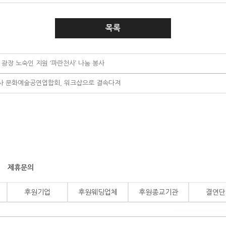
목록
광장 노숙인 지원 ‘파란천사’ 나눔 봉사
사 문화예술공연엽합회, 워크샵으로 결속다져
제휴문의
후원기업
후원웨딩업체
후원종교기관
결연단