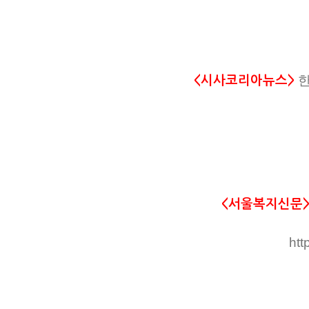
한
<시사코리아뉴스>
<서울복지신문
htt