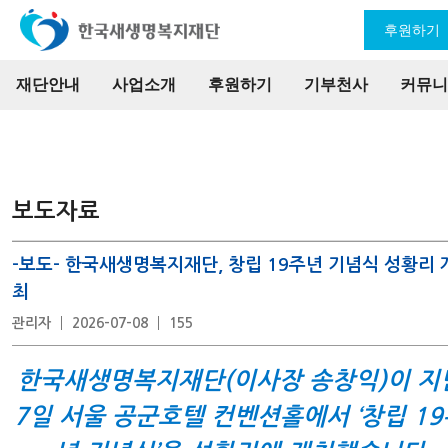
후원하기
재단안내
사업소개
후원하기
기부천사
커뮤니
보도자료
-보도- 한국새생명복지재단, 창립 19주년 기념식 성황리 
최
관리자
2026-07-08
155
한국새생명복지재단(이사장 송창익)이 지
7일 서울 공군호텔 컨벤션홀에서 ‘창립 19