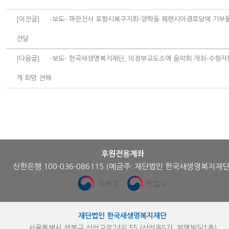
[이전글]
-보도- 파란천사 포항시북구지회-양학동 퀘렌시아경로당에 기부
전달
[다음글]
-보도- 한국새생명복지재단, 의정부교도소에 음악회 개최-수형자
게 희망 전해
후원전용계좌
신한은행 100-036-086115
(예금주: 재단법인 한국새생명복지재단
재단법인 한국새생명복지재단
서울특별시 성북구 삼선교로24길 55 (삼선동5가, 부영빌딩1층)