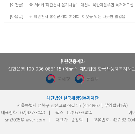
[이전글]
💙 제6회 ‘파란천사 온기나눔’ - 대전시 북한이탈주민 독거어르신
[다음글]
✨ 파란천사 홍성군지회 여성회, 이웃을 잇는 따뜻한 발걸음
후원전용계좌
신한은행 100-036-086115
(예금주: 재단법인 한국새생명복지재단
재단법인 한국새생명복지재단
서울특별시 성북구 삼선교로24길 55 (삼선동5가, 부영빌딩1층)
대표전화 :
02)927-3040
팩스 :
02)953-
3404
이메
sm3095@naver.com
대표자 :
송창익
고유번호 :
437-82-00