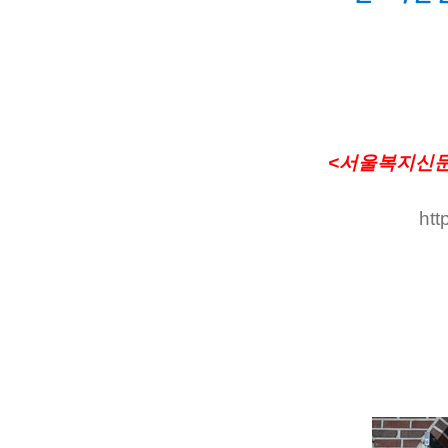
<서울복지신
htt