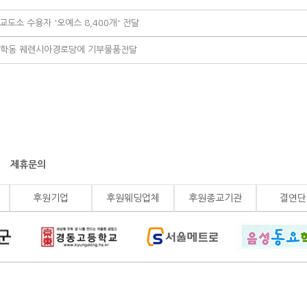
도소 수용자 '오예스 8,400개' 전달
양학동 퀘렌시아경로당에 기부물품전달
제휴문의
후원기업
후원웨딩업체
후원종교기관
결연단