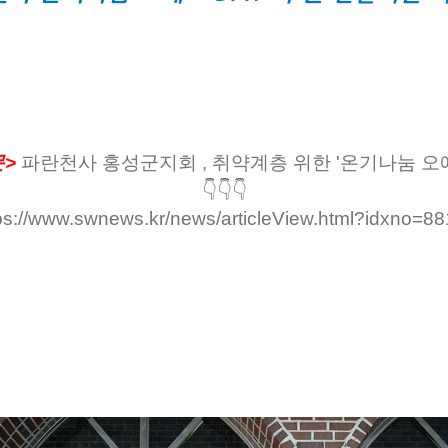
문>
파란천사 홍성군지회 , 취약계층 위한 '온기나눔 오예
👇👇👇
ps://www.swnews.kr/news/articleView.html?idxno=8