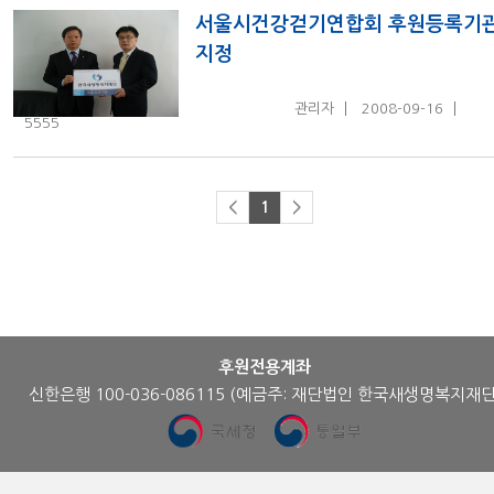
서울시건강걷기연합회 후원등록기
지정
관리자
2008-09-16
5555
<
1
>
후원전용계좌
신한은행 100-036-086115
(예금주: 재단법인 한국새생명복지재단