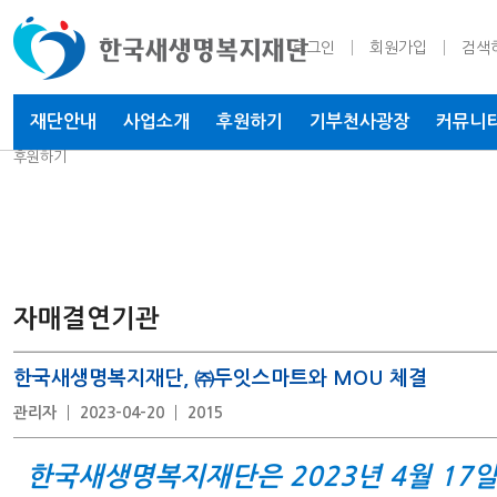
로그인
회원가입
검색
재단안내
사업소개
후원하기
기부천사
광장
커뮤니
후원하기
자매결연기관
한국새생명복지재단, ㈜두잇스마트와 MOU 체결
관리자
2023-04-20
2015
한국새생명복지재단은 2023년 4월 17일