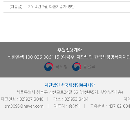
[다음글]
2014년 3월 화환기증자 명단
후원전용계좌
신한은행 100-036-086115
(예금주: 재단법인 한국새생명복지재단
재단법인 한국새생명복지재단
서울특별시 성북구 삼선교로24길 55 (삼선동5가, 부영빌딩1층)
대표전화 :
02)927-3040
팩스 :
02)953-
3404
이메
sm3095@naver.com
대표자 :
송창익
고유번호 :
437-82-00