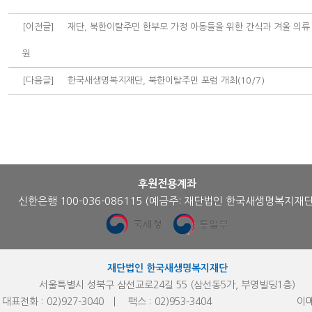
[이전글]
재단, 북한이탈주민 한부모 가정 아동들을 위한 간식과 겨울 의류
원
[다음글]
한국새생명복지재단, 북한이탈주민 포럼 개최(10/7)
후원전용계좌
신한은행 100-036-086115
(예금주: 재단법인 한국새생명복지재단
재단법인 한국새생명복지재단
서울특별시 성북구 삼선교로24길 55 (삼선동5가, 부영빌딩1층)
대표전화 :
02)927-3040
팩스 :
02)953-
3404
이메