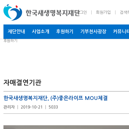
로그인
회원가입
검색
재단안내
사업소개
후원하기
기부천사
광장
커뮤니
후원하기
자매결연기관
한국새생명복지재단, (주)좋은라이프 MOU체결
관리자
2019-10-21
5033