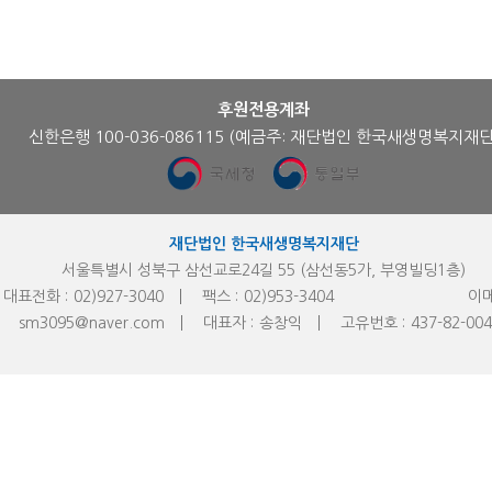
후원전용계좌
신한은행 100-036-086115
(예금주: 재단법인 한국새생명복지재단
재단법인 한국새생명복지재단
서울특별시 성북구 삼선교로24길 55 (삼선동5가, 부영빌딩1층)
대표전화 :
02)927-3040
팩스 :
02)953-
3404
이메
sm3095@naver.com
대표자 :
송창익
고유번호 :
437-82-00