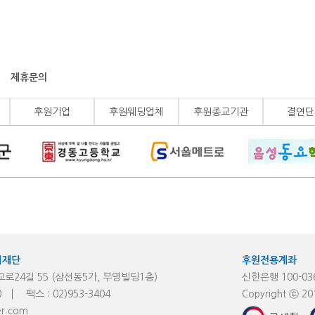
제휴문의
후원기업
후원웨딩업체
후원종교기관
결연단
지재단
후원전용계좌
24길 55 (삼선동5가, 부영빌딩1층)
신한은행 100-03
0
팩스 :
02)953-
3404
Copyright ⓒ 20
r.com