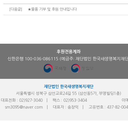
[다음글]
★물품 기부 및 후원 안내입니다
후원전용계좌
신한은행 100-036-086115
(예금주: 재단법인 한국새생명복지재단
재단법인 한국새생명복지재단
서울특별시 성북구 삼선교로24길 55 (삼선동5가, 부영빌딩1층)
대표전화 :
02)927-3040
팩스 :
02)953-
3404
이메
sm3095@naver.com
대표자 :
송창익
고유번호 :
437-82-00