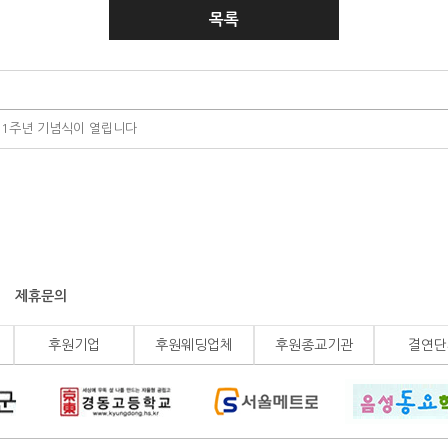
목록
1주년 기념식이 열립니다
제휴문의
후원기업
후원웨딩업체
후원종교기관
결연단