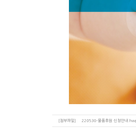
[첨부파일]
220530-물품후원 신청안내.hw