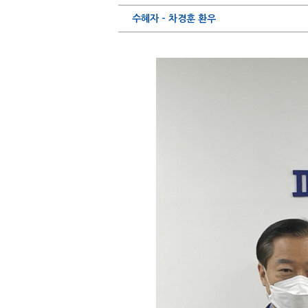
수혜자 - 차경훈 환우